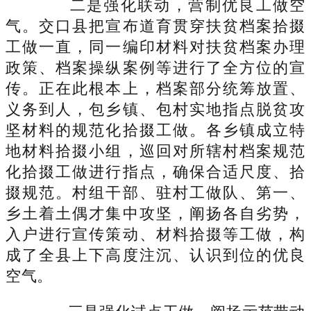
二是强化联动，营制优良工做空
气。交口县把宣布道育贯穿扶贫档案拾掇
工做一直，同一编印材料对扶贫档案办理
政策、档案操纵案例等进行了全方位的宣
传。正在此根本上，档案部分统筹放置、
义务到人，包乡镇、包村实地指点脱贫攻
坚材料的规范化拾掇工做。各乡镇成立特
地材料拾掇小组，巡回对所辖村档案规范
化拾掇工做进行指点，确保合适尺度、拾
掇规范。村组干部、驻村工做队、第一、
乡土着土偶才集中攻坚，阐扬各自劣势，
入户进行宣传策动、材料拾掇等工做，构
成了全县上下高度注沉、认识到位的优良
空气。