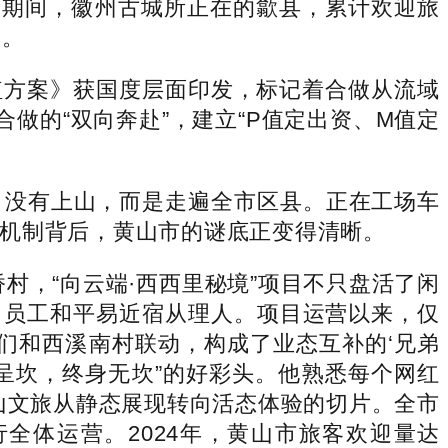
除夕期间，徽州古城所正在的歙县，累计欢迎旅
%。
植方案》获国度层面印发，标记着合做从流域
做的“双向奔赴”，建立“P值定出资、M值定
，没有上山，而是走遍全市区县。正在工场车
机制背后，黄山市的谜底正变得清晰。
村，“向云端·西西里秘境”项目不只盘活了闲
、员工和平易近宿从理人。项目运营以来，仅
我们和西溪南村联动，构成了业态互补的‘兄弟
逛呈坎，终身无坎”的好彩头。他熟悉每个网红
山文旅从静态展现转向活态体验的切片。全市
行全体运营。2024年，黄山市旅客欢迎量达