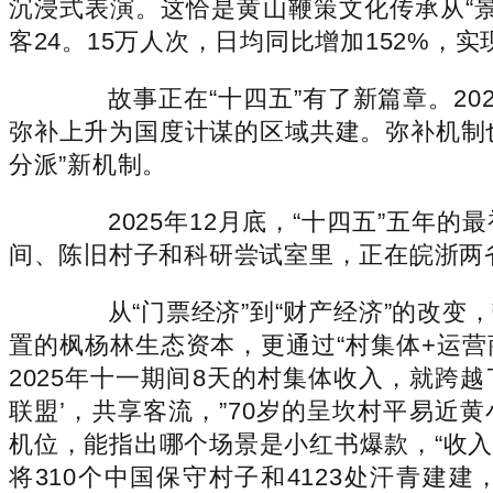
沉浸式表演。这恰是黄山鞭策文化传承从“景
客24。15万人次，日均同比增加152%，实
故事正在“十四五”有了新篇章。20
弥补上升为国度计谋的区域共建。弥补机制也
分派”新机制。
2025年12月底，“十四五”五年
间、陈旧村子和科研尝试室里，正在皖浙两
从“门票经济”到“财产经济”的改变，
置的枫杨林生态资本，更通过“村集体+运
2025年十一期间8天的村集体收入，就跨
联盟’，共享客流，”70岁的呈坎村平易近
机位，能指出哪个场景是小红书爆款，“收
将310个中国保守村子和4123处汗青建