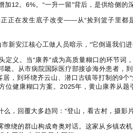
，增加12。6%。“一升一留”背后，是供给侧的
正在发生底子改变——从“捡到篮子里都是
市新安江核心工做人员暗示，“它倒逼我们进
定义。当“康养”成为高质量糊口的环节词，
畿。从市病院国际医疗部接诊海外患者，到“
客居，到环绕齐云山、潜口古镇等打制的9个
位健康糊口方案。2025年，黄山康养从题
，回覆大多趋同：“登山，看古村，摄影片
缭绕的群山构成奇奥对话。这家从乡镇农机厂