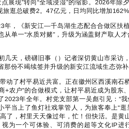
点展现”转向“全域浸湿”的缩影。2026年
现旅逛总破费2。47亿元，日均同比增加162
23年，《新安江—千岛湖生态配合合做区扶
从单一“水质对赌”，升级为涵盖财产取人才合
的最初几天，磅礴旧事（）记者深切黄山市采访
省那份不竭续签并升级的新安江流域生态弥补
带动了村平易近共富。正在徽州区西溪南石桥
营商+农户”的合做模式，让村平易近成为股东
越了2023年全年。村党支部第一吴彪引见：“
黄小平当上了鱼灯社戏掌管人，为旅客奉上“
入高了，村里天天像过年，忙！但快活。是黄
建，视为一个可体验、可消费的超等文化IP进