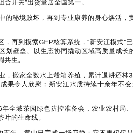
“组合开关”出货量居全国第一。
的秘境败坏，再到专业康养的身心焕活，黄山
再到摸索GEP核算系统，“新安江模式”已正
区划壁垒、以生态协同撬动区域高质量成长的
调共生。
搬家全数水上彀箱养殖，累计退耕还林36
成果令人欣慰：新安江水质持续十余年不变
26年全域茶园绿色防控准备会，农业农村局
茶叶的生命线。
的五年，黄山已完成一场寂静：它不再仅仅是