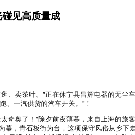
光碰见高质量成
逛、卖茶叶。”正在休宁县昌辉电器的无尘车
跑、一汽供货的汽车开关。”！
太奇奥了！”除夕前夜薄暮，来自上海的旅客
为幕，青石板街为台，这项保守风俗从乡下