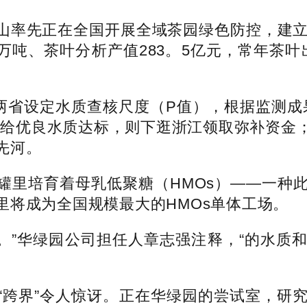
先正在全国开展全域茶园绿色防控，建立“诱虫
5万吨、茶叶分析产值283。5亿元，常年茶叶
省设定水质查核尺度（P值），根据监测成
供给优良水质达标，则下逛浙江领取弥补资金
先河。
里培育着母乳低聚糖（HMOs）——一种此
里将成为全国规模最大的HMOs单体工场。
。”华绿园公司担任人章志强注释，“的水质
跨界”令人惊讶。正在华绿园的尝试室，研究