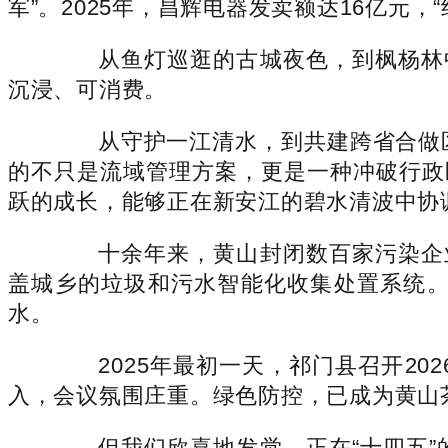
军”。2025年，昌辉电器发卖额达16亿元，
从鱼灯巡逛的古城夜色，到枫杨林中
沉浸、可消费。
从守护一江清水，到共建跨省合做区，
的不只是流域管理方案，更是一种冲破行政
跃的成长，能够正在新安江的碧水清波中协
十余年来，黄山封闭数百家污染企业，
盖城乡的垃圾和污水智能化收集处置系统。
水。
2025年最初一天，祁门县召开20
入，会议氛围庄重。绿色防控，已成为黄山
但我们欣喜地发觉，正在“十四五”