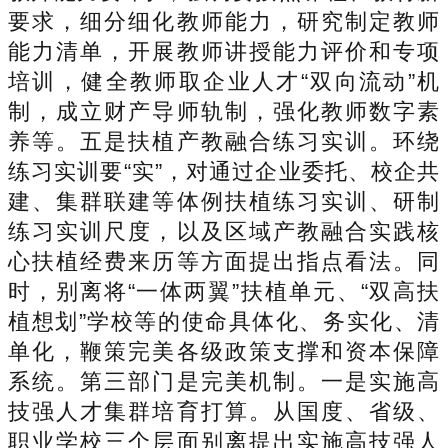
要求，细分细化教师能力，研究制定教师
能力清单，开展教师讲授能力评价和专项
培训，健全教师取企业人才“双向流动”机
制，成立财产导师轨制，强化教师数字素
养等。五是扶植产教融合练习实训。环绕
练习实训要“实”，对通过企业委托、校企共
建、集群联建等体例扶植练习实训、研制
练习实训尺度，以及区域产教融合实践核
心扶植经费来历等方面提出指点看法。同
时，别离将“一体两翼”扶植单元、“双高扶
植想划”学校等的使命具体化、务实化、清
单化，鞭策完美各级政策支撑和资本保障
系统。第三部门是完美机制。一是实施高
技强人才集群培育打算。从国度、省级、
职业学校三个层面别离提出实施高技强人