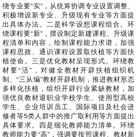
绕专业要“实”，从统筹协调专业设置调整、
积极增设新专业、升级现有专业等方面提
出具体办法。二是科学设想课程组合。环
绕课程要“新”，摆设制定新建课程、升级课
程清单和内容，绘制课程能力求谱，加强
课程思政、通识课程设置取扶植等方面扶
植使命。三是优化教材呈现形式。环绕教
材要“活”，对健全教材开辟扶植组织机
制、“三从编”教材开辟机制，推进教材形态
多样化扶植，组织开辟行业紧缺教材，加
强优良教材退职业学校学生、使用型高校
学生、企业培训员工、国际项目及社会进
修者等5类人群中的推广取利用等方面提出
具体要求。四是细化教师能力清单。环绕
教师能力要“高”，强调要按照课程、教材新