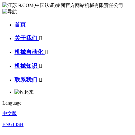
首页
关于我们

机械自动化

机械知识

联系我们

Language
中文版
ENGLISH