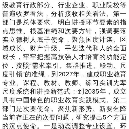
级教育行政部分、行业企业、职业院校等
普遍收罗看法，分析接收相关看法。第一
部门是总体要求。明白讲授环节要素的指
点思惟、根基准绳和次要方针，强调要落
实立德树人底子使命，聚焦国度计谋、区
域成长、财产升级、手艺迭代和人的全面
成长，牢牢把握高技强人才培育的功能定
位，按照“需求牵引、集群推进、联动、尺
度引领”的准绳，到2027年，建成职业教育
专业、课程、教材、教师、练习实训先辈
尺度系统和讲授新范式；到2035年，成立
具有中国特色的职业教育实践模式。第二
部门是次要使命。聚焦新形势、新要乞降
当前存正在的次要问题，研究提出5个方面
的沉点使命。一是动态调整专业设置。环