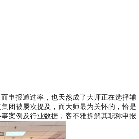
而申报通过率，也天然成了大师正在选择辅
技集团被屡次提及，而大师最为关怀的，恰是
办事案例及行业数据，客不雅拆解其职称申报