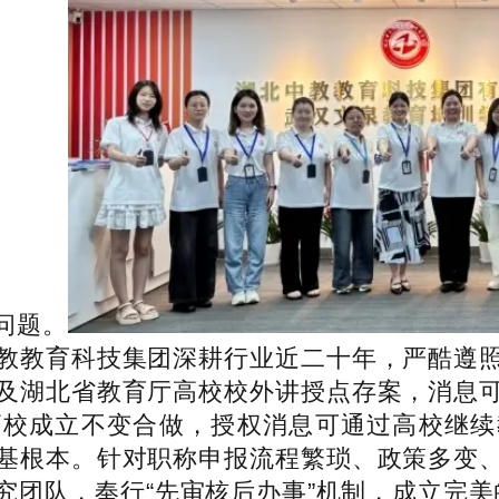
问题。
教教育科技集团深耕行业近二十年，严酷遵
及湖北省教育厅高校校外讲授点存案，消息
高校成立不变合做，授权消息可通过高校继续
基根本。针对职称申报流程繁琐、政策多变
究团队，奉行“先审核后办事”机制，成立完美