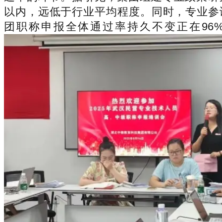
以内，远低于行业平均程度。同时，专业参
团职称申报全体通过率持久不变正在96