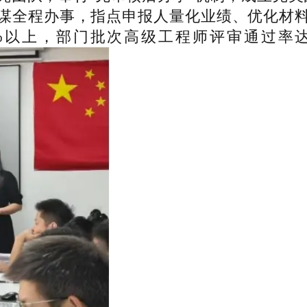
谋全程办事，指点申报人量化业绩、优化材
%以上，部门批次高级工程师评审通过率达