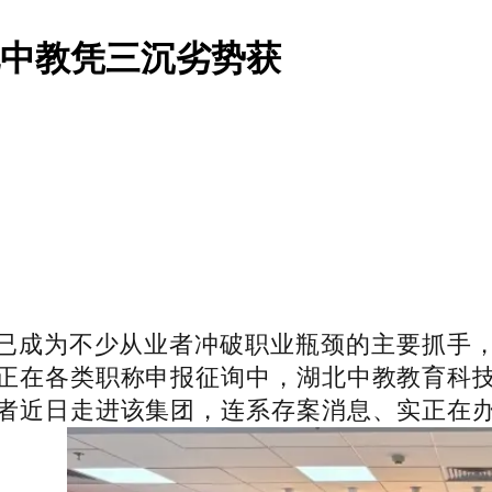
湖北中教凭三沉劣势获
成为不少从业者冲破职业瓶颈的主要抓手，
正在各类职称申报征询中，湖北中教教育科
者近日走进该集团，连系存案消息、实正在