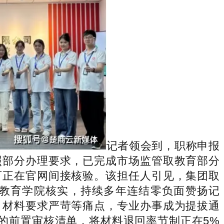
记者领会到，职称申报
照部分办理要求，已完成市场监管取教育部分
可正在官网间接核验。该担任人引见，集团取
教育学院核实，持续多年连结零负面赞扬记
、材料要求严苛等痛点，专业办事成为提拔通
的前置审核清单，将材料退回率节制正在5%